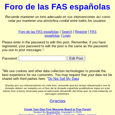
Foro de las FAS españolas
Recuerde mantener un tono adecuado en sus intervenciones así como
velar por mantener una atmósfera cordial entre todos los usuarios.
Foro de las FAS españolas
|
Search
|
Register
|
FAS
españolas
|
Login
Please enter in the password to edit this post. Remember, if you have
registered, your password to edit the post is the same as the password
you use to post messages !
Password:
"We use cookies and other data collection technologies to provide the
best experience for our customers. You may request that your data not be
shared with third parties here: "
Do Not Sell My Data
Gracias por sus intervenciones en este foro, recuerde que los temas relacionados con la
Armada deben ser tratados en el foro de la Armada española pudiéndose tratar en este
mismo foro si fuere necesario para el adecuado desarrollo del tema que se está tratando en
mensajes anteriores.
Gracias
Create Your Own Free Message Board or Free Forum!
Hosted By
Boards2Go
Copyright © 2020
Privacy Policy
.
Cookie Policy
.
Terms of Service
.
DMCA
.
Contact