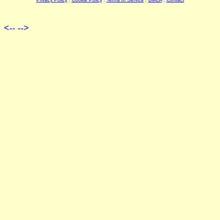
<--
-->