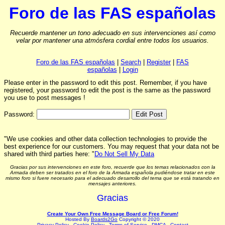
Foro de las FAS españolas
Recuerde mantener un tono adecuado en sus intervenciones así como
velar por mantener una atmósfera cordial entre todos los usuarios.
Foro de las FAS españolas
|
Search
|
Register
|
FAS
españolas
|
Login
Please enter in the password to edit this post. Remember, if you have
registered, your password to edit the post is the same as the password
you use to post messages !
Password:
"We use cookies and other data collection technologies to provide the
best experience for our customers. You may request that your data not be
shared with third parties here: "
Do Not Sell My Data
Gracias por sus intervenciones en este foro, recuerde que los temas relacionados con la
Armada deben ser tratados en el foro de la Armada española pudiéndose tratar en este
mismo foro si fuere necesario para el adecuado desarrollo del tema que se está tratando en
mensajes anteriores.
Gracias
Create Your Own Free Message Board or Free Forum!
Hosted By
Boards2Go
Copyright © 2020
Privacy Policy
.
Cookie Policy
.
Terms of Service
.
DMCA
.
Contact