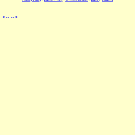
<--
-->