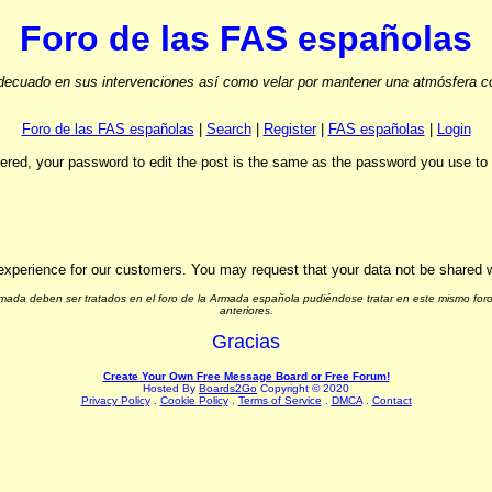
Foro de las FAS españolas
ecuado en sus intervenciones así como velar por mantener una atmósfera cord
Foro de las FAS españolas
|
Search
|
Register
|
FAS españolas
|
Login
stered, your password to edit the post is the same as the password you use t
experience for our customers. You may request that your data not be shared wit
Armada deben ser tratados en el foro de la Armada española pudiéndose tratar en este mismo foro
anteriores.
Gracias
Create Your Own Free Message Board or Free Forum!
Hosted By
Boards2Go
Copyright © 2020
Privacy Policy
.
Cookie Policy
.
Terms of Service
.
DMCA
.
Contact