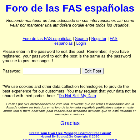
Foro de las FAS españolas
Recuerde mantener un tono adecuado en sus intervenciones así como
velar por mantener una atmósfera cordial entre todos los usuarios.
Foro de las FAS españolas
|
Search
|
Register
|
FAS
españolas
|
Login
Please enter in the password to edit this post. Remember, if you have
registered, your password to edit the post is the same as the password
you use to post messages !
Password:
"We use cookies and other data collection technologies to provide the
best experience for our customers. You may request that your data not be
shared with third parties here: "
Do Not Sell My Data
Gracias por sus intervenciones en este foro, recuerde que los temas relacionados con la
Armada deben ser tratados en el foro de la Armada española pudiéndose tratar en este
mismo foro si fuere necesario para el adecuado desarrollo del tema que se está tratando en
mensajes anteriores.
Gracias
Create Your Own Free Message Board or Free Forum!
Hosted By
Boards2Go
Copyright © 2020
Privacy Policy
.
Cookie Policy
.
Terms of Service
.
DMCA
.
Contact