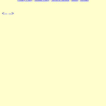
<--
-->