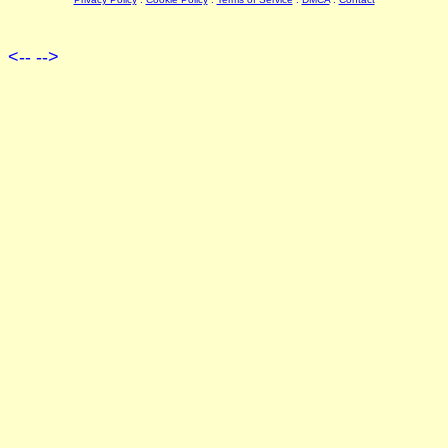
<--
-->