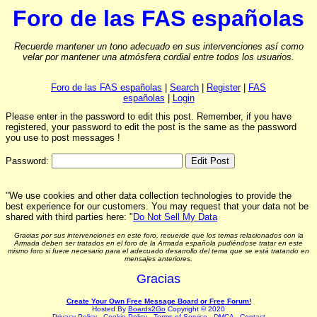
Foro de las FAS españolas
Recuerde mantener un tono adecuado en sus intervenciones así como
velar por mantener una atmósfera cordial entre todos los usuarios.
Foro de las FAS españolas
|
Search
|
Register
|
FAS
españolas
|
Login
Please enter in the password to edit this post. Remember, if you have
registered, your password to edit the post is the same as the password
you use to post messages !
Password:
"We use cookies and other data collection technologies to provide the
best experience for our customers. You may request that your data not be
shared with third parties here: "
Do Not Sell My Data
Gracias por sus intervenciones en este foro, recuerde que los temas relacionados con la
Armada deben ser tratados en el foro de la Armada española pudiéndose tratar en este
mismo foro si fuere necesario para el adecuado desarrollo del tema que se está tratando en
mensajes anteriores.
Gracias
Create Your Own Free Message Board or Free Forum!
Hosted By
Boards2Go
Copyright © 2020
Privacy Policy
.
Cookie Policy
.
Terms of Service
.
DMCA
.
Contact