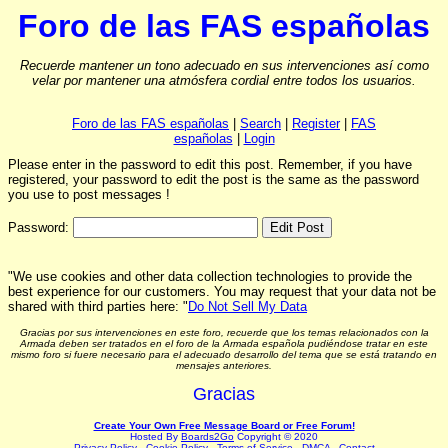
Foro de las FAS españolas
Recuerde mantener un tono adecuado en sus intervenciones así como
velar por mantener una atmósfera cordial entre todos los usuarios.
Foro de las FAS españolas
|
Search
|
Register
|
FAS
españolas
|
Login
Please enter in the password to edit this post. Remember, if you have
registered, your password to edit the post is the same as the password
you use to post messages !
Password:
"We use cookies and other data collection technologies to provide the
best experience for our customers. You may request that your data not be
shared with third parties here: "
Do Not Sell My Data
Gracias por sus intervenciones en este foro, recuerde que los temas relacionados con la
Armada deben ser tratados en el foro de la Armada española pudiéndose tratar en este
mismo foro si fuere necesario para el adecuado desarrollo del tema que se está tratando en
mensajes anteriores.
Gracias
Create Your Own Free Message Board or Free Forum!
Hosted By
Boards2Go
Copyright © 2020
Privacy Policy
.
Cookie Policy
.
Terms of Service
.
DMCA
.
Contact