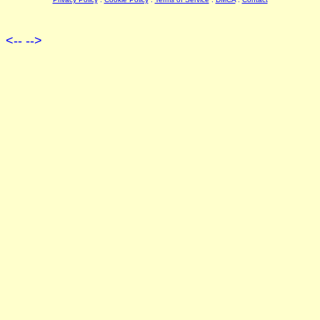
<--
-->