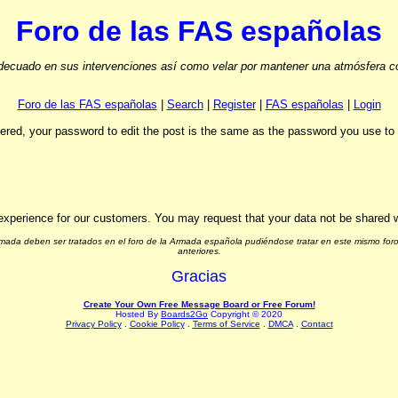
Foro de las FAS españolas
ecuado en sus intervenciones así como velar por mantener una atmósfera cord
Foro de las FAS españolas
|
Search
|
Register
|
FAS españolas
|
Login
stered, your password to edit the post is the same as the password you use t
experience for our customers. You may request that your data not be shared wit
Armada deben ser tratados en el foro de la Armada española pudiéndose tratar en este mismo foro
anteriores.
Gracias
Create Your Own Free Message Board or Free Forum!
Hosted By
Boards2Go
Copyright © 2020
Privacy Policy
.
Cookie Policy
.
Terms of Service
.
DMCA
.
Contact