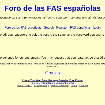
Foro de las FAS españolas
ecuado en sus intervenciones así como velar por mantener una atmósfera cord
Foro de las FAS españolas
|
Search
|
Register
|
FAS españolas
|
Login
stered, your password to edit the post is the same as the password you use t
experience for our customers. You may request that your data not be shared wit
Armada deben ser tratados en el foro de la Armada española pudiéndose tratar en este mismo foro
anteriores.
Gracias
Create Your Own Free Message Board or Free Forum!
Hosted By
Boards2Go
Copyright © 2020
Privacy Policy
.
Cookie Policy
.
Terms of Service
.
DMCA
.
Contact