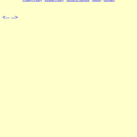
<--
-->