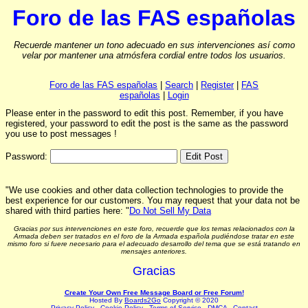
Foro de las FAS españolas
Recuerde mantener un tono adecuado en sus intervenciones así como
velar por mantener una atmósfera cordial entre todos los usuarios.
Foro de las FAS españolas
|
Search
|
Register
|
FAS
españolas
|
Login
Please enter in the password to edit this post. Remember, if you have
registered, your password to edit the post is the same as the password
you use to post messages !
Password:
"We use cookies and other data collection technologies to provide the
best experience for our customers. You may request that your data not be
shared with third parties here: "
Do Not Sell My Data
Gracias por sus intervenciones en este foro, recuerde que los temas relacionados con la
Armada deben ser tratados en el foro de la Armada española pudiéndose tratar en este
mismo foro si fuere necesario para el adecuado desarrollo del tema que se está tratando en
mensajes anteriores.
Gracias
Create Your Own Free Message Board or Free Forum!
Hosted By
Boards2Go
Copyright © 2020
Privacy Policy
.
Cookie Policy
.
Terms of Service
.
DMCA
.
Contact