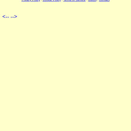
<--
-->