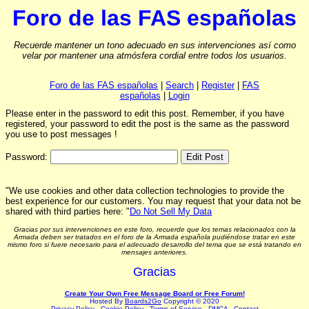
Foro de las FAS españolas
Recuerde mantener un tono adecuado en sus intervenciones así como
velar por mantener una atmósfera cordial entre todos los usuarios.
Foro de las FAS españolas
|
Search
|
Register
|
FAS
españolas
|
Login
Please enter in the password to edit this post. Remember, if you have
registered, your password to edit the post is the same as the password
you use to post messages !
Password:
"We use cookies and other data collection technologies to provide the
best experience for our customers. You may request that your data not be
shared with third parties here: "
Do Not Sell My Data
Gracias por sus intervenciones en este foro, recuerde que los temas relacionados con la
Armada deben ser tratados en el foro de la Armada española pudiéndose tratar en este
mismo foro si fuere necesario para el adecuado desarrollo del tema que se está tratando en
mensajes anteriores.
Gracias
Create Your Own Free Message Board or Free Forum!
Hosted By
Boards2Go
Copyright © 2020
Privacy Policy
.
Cookie Policy
.
Terms of Service
.
DMCA
.
Contact