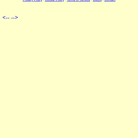
<--
-->