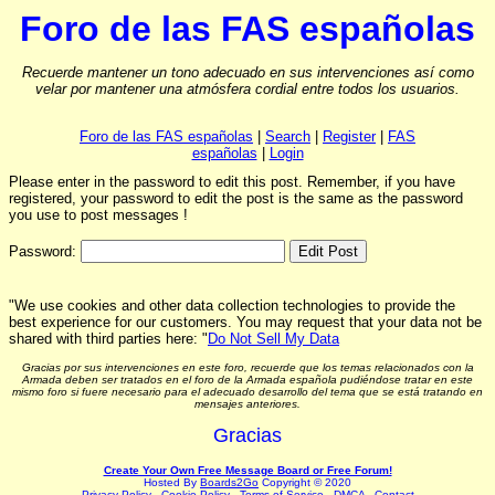
Foro de las FAS españolas
Recuerde mantener un tono adecuado en sus intervenciones así como
velar por mantener una atmósfera cordial entre todos los usuarios.
Foro de las FAS españolas
|
Search
|
Register
|
FAS
españolas
|
Login
Please enter in the password to edit this post. Remember, if you have
registered, your password to edit the post is the same as the password
you use to post messages !
Password:
"We use cookies and other data collection technologies to provide the
best experience for our customers. You may request that your data not be
shared with third parties here: "
Do Not Sell My Data
Gracias por sus intervenciones en este foro, recuerde que los temas relacionados con la
Armada deben ser tratados en el foro de la Armada española pudiéndose tratar en este
mismo foro si fuere necesario para el adecuado desarrollo del tema que se está tratando en
mensajes anteriores.
Gracias
Create Your Own Free Message Board or Free Forum!
Hosted By
Boards2Go
Copyright © 2020
Privacy Policy
.
Cookie Policy
.
Terms of Service
.
DMCA
.
Contact