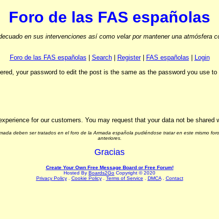
Foro de las FAS españolas
ecuado en sus intervenciones así como velar por mantener una atmósfera cord
Foro de las FAS españolas
|
Search
|
Register
|
FAS españolas
|
Login
stered, your password to edit the post is the same as the password you use t
experience for our customers. You may request that your data not be shared wit
Armada deben ser tratados en el foro de la Armada española pudiéndose tratar en este mismo foro
anteriores.
Gracias
Create Your Own Free Message Board or Free Forum!
Hosted By
Boards2Go
Copyright © 2020
Privacy Policy
.
Cookie Policy
.
Terms of Service
.
DMCA
.
Contact