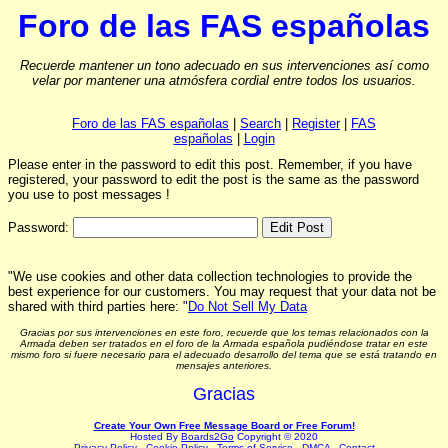
Foro de las FAS españolas
Recuerde mantener un tono adecuado en sus intervenciones así como
velar por mantener una atmósfera cordial entre todos los usuarios.
Foro de las FAS españolas
|
Search
|
Register
|
FAS
españolas
|
Login
Please enter in the password to edit this post. Remember, if you have
registered, your password to edit the post is the same as the password
you use to post messages !
Password:
"We use cookies and other data collection technologies to provide the
best experience for our customers. You may request that your data not be
shared with third parties here: "
Do Not Sell My Data
Gracias por sus intervenciones en este foro, recuerde que los temas relacionados con la
Armada deben ser tratados en el foro de la Armada española pudiéndose tratar en este
mismo foro si fuere necesario para el adecuado desarrollo del tema que se está tratando en
mensajes anteriores.
Gracias
Create Your Own Free Message Board or Free Forum!
Hosted By
Boards2Go
Copyright © 2020
Privacy Policy
.
Cookie Policy
.
Terms of Service
.
DMCA
.
Contact