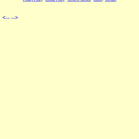
<--
-->