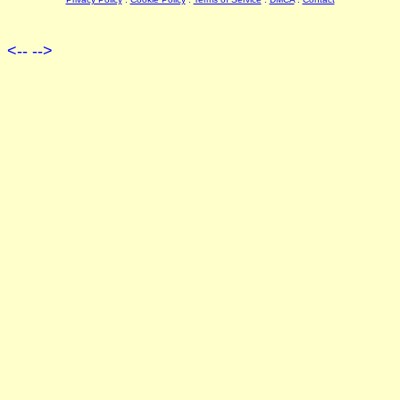
<--
-->