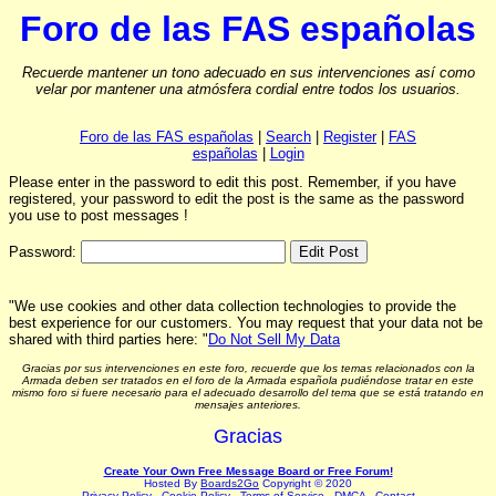
Foro de las FAS españolas
Recuerde mantener un tono adecuado en sus intervenciones así como
velar por mantener una atmósfera cordial entre todos los usuarios.
Foro de las FAS españolas
|
Search
|
Register
|
FAS
españolas
|
Login
Please enter in the password to edit this post. Remember, if you have
registered, your password to edit the post is the same as the password
you use to post messages !
Password:
"We use cookies and other data collection technologies to provide the
best experience for our customers. You may request that your data not be
shared with third parties here: "
Do Not Sell My Data
Gracias por sus intervenciones en este foro, recuerde que los temas relacionados con la
Armada deben ser tratados en el foro de la Armada española pudiéndose tratar en este
mismo foro si fuere necesario para el adecuado desarrollo del tema que se está tratando en
mensajes anteriores.
Gracias
Create Your Own Free Message Board or Free Forum!
Hosted By
Boards2Go
Copyright © 2020
Privacy Policy
.
Cookie Policy
.
Terms of Service
.
DMCA
.
Contact