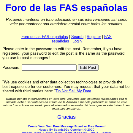
Foro de las FAS españolas
Recuerde mantener un tono adecuado en sus intervenciones así como
velar por mantener una atmósfera cordial entre todos los usuarios.
Foro de las FAS españolas
|
Search
|
Register
|
FAS
españolas
|
Login
Please enter in the password to edit this post. Remember, if you have
registered, your password to edit the post is the same as the password
you use to post messages !
Password:
"We use cookies and other data collection technologies to provide the
best experience for our customers. You may request that your data not be
shared with third parties here: "
Do Not Sell My Data
Gracias por sus intervenciones en este foro, recuerde que los temas relacionados con la
Armada deben ser tratados en el foro de la Armada española pudiéndose tratar en este
mismo foro si fuere necesario para el adecuado desarrollo del tema que se está tratando en
mensajes anteriores.
Gracias
Create Your Own Free Message Board or Free Forum!
Hosted By
Boards2Go
Copyright © 2020
Privacy Policy
.
Cookie Policy
.
Terms of Service
.
DMCA
.
Contact