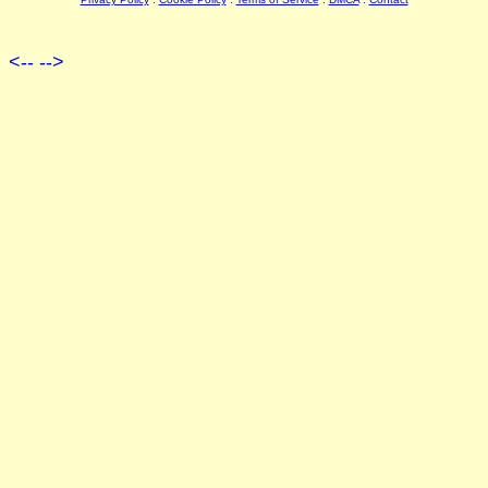
<--
-->