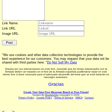
Link Name:
Link URL:
Image URL:
"We use cookies and other data collection technologies to provide the
best experience for our customers. You may request that your data not be
shared with third parties here: "
Do Not Sell My Data
Gracias por sus intervenciones en este foro, recuerde que los temas relacionados con la
Armada deben ser tratados en el foro de la Armada española pudiéndose tratar en este
mismo foro si fuere necesario para el adecuado desarrollo del tema que se está tratando en
mensajes anteriores.
Gracias
Create Your Own Free Message Board or Free Forum!
Hosted By
Boards2Go
Copyright © 2020
Privacy Policy
.
Cookie Policy
.
Terms of Service
.
DMCA
.
Contact