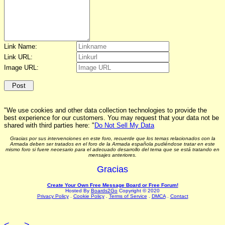
Link Name:
Link URL:
Image URL:
"We use cookies and other data collection technologies to provide the
best experience for our customers. You may request that your data not be
shared with third parties here: "
Do Not Sell My Data
Gracias por sus intervenciones en este foro, recuerde que los temas relacionados con la
Armada deben ser tratados en el foro de la Armada española pudiéndose tratar en este
mismo foro si fuere necesario para el adecuado desarrollo del tema que se está tratando en
mensajes anteriores.
Gracias
Create Your Own Free Message Board or Free Forum!
Hosted By
Boards2Go
Copyright © 2020
Privacy Policy
.
Cookie Policy
.
Terms of Service
.
DMCA
.
Contact