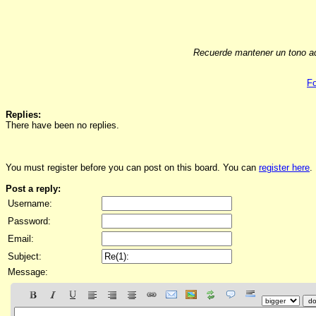
Recuerde mantener un tono ad
Fo
Replies:
There have been no replies.
You must register before you can post on this board. You can
register here
.
Post a reply:
Username:
Password:
Email:
Subject:
Message: