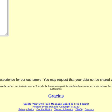
experience for our customers. You may request that your data not be shared wit
Armada deben ser tratados en el foro de la Armada española pudiéndose tratar en este mismo foro
anteriores.
Gracias
Create Your Own Free Message Board or Free Forum!
Hosted By
Boards2Go
Copyright © 2020
Privacy Policy
.
Cookie Policy
.
Terms of Service
.
DMCA
.
Contact