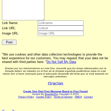
Link Name:
Link URL:
Image URL:
"We use cookies and other data collection technologies to provide the
best experience for our customers. You may request that your data not be
shared with third parties here: "
Do Not Sell My Data
Gracias por sus intervenciones en este foro, recuerde que los temas relacionados con la
Armada deben ser tratados en el foro de la Armada española pudiéndose tratar en este
mismo foro si fuere necesario para el adecuado desarrollo del tema que se está tratando en
mensajes anteriores.
Gracias
Create Your Own Free Message Board or Free Forum!
Hosted By
Boards2Go
Copyright © 2020
Privacy Policy
.
Cookie Policy
.
Terms of Service
.
DMCA
.
Contact