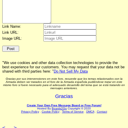
Link Name:
Link URL:
Image URL:
"We use cookies and other data collection technologies to provide the
best experience for our customers. You may request that your data not be
shared with third parties here: "
Do Not Sell My Data
Gracias por sus intervenciones en este foro, recuerde que los temas relacionados con la
Armada deben ser tratados en el foro de la Armada española pudiéndose tratar en este
mismo foro si fuere necesario para el adecuado desarrollo del tema que se está tratando en
mensajes anteriores.
Gracias
Create Your Own Free Message Board or Free Forum!
Hosted By
Boards2Go
Copyright © 2020
Privacy Policy
.
Cookie Policy
.
Terms of Service
.
DMCA
.
Contact