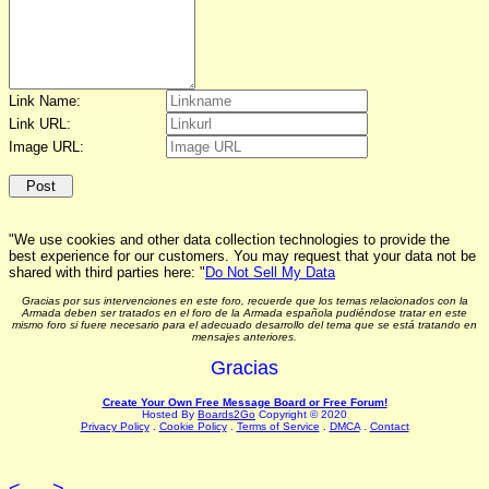
Link Name:
Link URL:
Image URL:
"We use cookies and other data collection technologies to provide the
best experience for our customers. You may request that your data not be
shared with third parties here: "
Do Not Sell My Data
Gracias por sus intervenciones en este foro, recuerde que los temas relacionados con la
Armada deben ser tratados en el foro de la Armada española pudiéndose tratar en este
mismo foro si fuere necesario para el adecuado desarrollo del tema que se está tratando en
mensajes anteriores.
Gracias
Create Your Own Free Message Board or Free Forum!
Hosted By
Boards2Go
Copyright © 2020
Privacy Policy
.
Cookie Policy
.
Terms of Service
.
DMCA
.
Contact