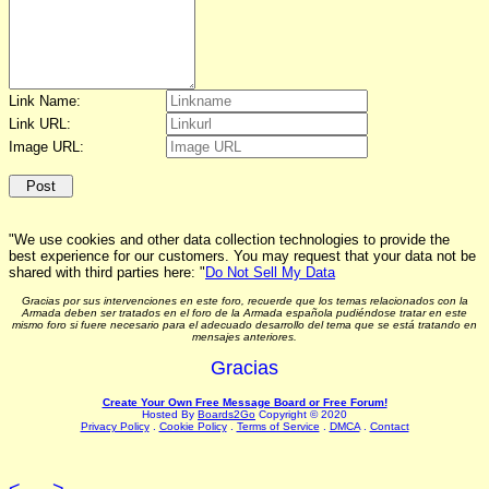
Link Name:
Link URL:
Image URL:
"We use cookies and other data collection technologies to provide the
best experience for our customers. You may request that your data not be
shared with third parties here: "
Do Not Sell My Data
Gracias por sus intervenciones en este foro, recuerde que los temas relacionados con la
Armada deben ser tratados en el foro de la Armada española pudiéndose tratar en este
mismo foro si fuere necesario para el adecuado desarrollo del tema que se está tratando en
mensajes anteriores.
Gracias
Create Your Own Free Message Board or Free Forum!
Hosted By
Boards2Go
Copyright © 2020
Privacy Policy
.
Cookie Policy
.
Terms of Service
.
DMCA
.
Contact