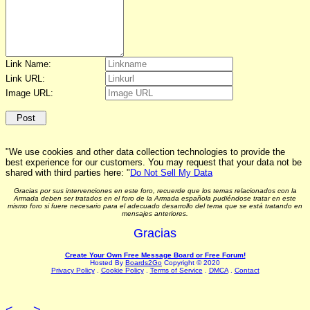
Link Name:
Link URL:
Image URL:
"We use cookies and other data collection technologies to provide the
best experience for our customers. You may request that your data not be
shared with third parties here: "
Do Not Sell My Data
Gracias por sus intervenciones en este foro, recuerde que los temas relacionados con la
Armada deben ser tratados en el foro de la Armada española pudiéndose tratar en este
mismo foro si fuere necesario para el adecuado desarrollo del tema que se está tratando en
mensajes anteriores.
Gracias
Create Your Own Free Message Board or Free Forum!
Hosted By
Boards2Go
Copyright © 2020
Privacy Policy
.
Cookie Policy
.
Terms of Service
.
DMCA
.
Contact