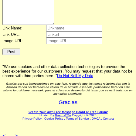
Link Name:
Link URL:
Image URL:
"We use cookies and other data collection technologies to provide the
best experience for our customers. You may request that your data not be
shared with third parties here: "
Do Not Sell My Data
Gracias por sus intervenciones en este foro, recuerde que los temas relacionados con la
Armada deben ser tratados en el foro de la Armada española pudiéndose tratar en este
mismo foro si fuere necesario para el adecuado desarrollo del tema que se está tratando en
mensajes anteriores.
Gracias
Create Your Own Free Message Board or Free Forum!
Hosted By
Boards2Go
Copyright © 2020
Privacy Policy
.
Cookie Policy
.
Terms of Service
.
DMCA
.
Contact