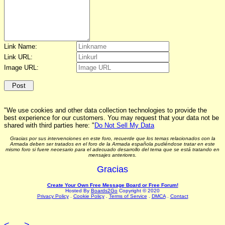
Link Name:
Link URL:
Image URL:
"We use cookies and other data collection technologies to provide the
best experience for our customers. You may request that your data not be
shared with third parties here: "
Do Not Sell My Data
Gracias por sus intervenciones en este foro, recuerde que los temas relacionados con la
Armada deben ser tratados en el foro de la Armada española pudiéndose tratar en este
mismo foro si fuere necesario para el adecuado desarrollo del tema que se está tratando en
mensajes anteriores.
Gracias
Create Your Own Free Message Board or Free Forum!
Hosted By
Boards2Go
Copyright © 2020
Privacy Policy
.
Cookie Policy
.
Terms of Service
.
DMCA
.
Contact