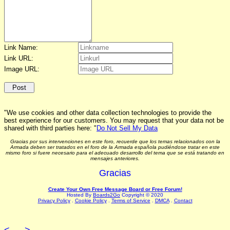
Link Name:
Link URL:
Image URL:
"We use cookies and other data collection technologies to provide the
best experience for our customers. You may request that your data not be
shared with third parties here: "
Do Not Sell My Data
Gracias por sus intervenciones en este foro, recuerde que los temas relacionados con la
Armada deben ser tratados en el foro de la Armada española pudiéndose tratar en este
mismo foro si fuere necesario para el adecuado desarrollo del tema que se está tratando en
mensajes anteriores.
Gracias
Create Your Own Free Message Board or Free Forum!
Hosted By
Boards2Go
Copyright © 2020
Privacy Policy
.
Cookie Policy
.
Terms of Service
.
DMCA
.
Contact