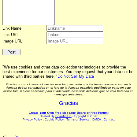
Link Name:
Link URL:
Image URL:
"We use cookies and other data collection technologies to provide the
best experience for our customers. You may request that your data not be
shared with third parties here: "
Do Not Sell My Data
Gracias por sus intervenciones en este foro, recuerde que los temas relacionados con la
Armada deben ser tratados en el foro de la Armada española pudiéndose tratar en este
mismo foro si fuere necesario para el adecuado desarrollo del tema que se está tratando en
mensajes anteriores.
Gracias
Create Your Own Free Message Board or Free Forum!
Hosted By
Boards2Go
Copyright © 2020
Privacy Policy
.
Cookie Policy
.
Terms of Service
.
DMCA
.
Contact