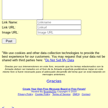
Link Name:
Link URL:
Image URL:
"We use cookies and other data collection technologies to provide the
best experience for our customers. You may request that your data not be
shared with third parties here: "
Do Not Sell My Data
Gracias por sus intervenciones en este foro, recuerde que los temas relacionados con la
Armada deben ser tratados en el foro de la Armada española pudiéndose tratar en este
mismo foro si fuere necesario para el adecuado desarrollo del tema que se está tratando en
mensajes anteriores.
Gracias
Create Your Own Free Message Board or Free Forum!
Hosted By
Boards2Go
Copyright © 2020
Privacy Policy
.
Cookie Policy
.
Terms of Service
.
DMCA
.
Contact