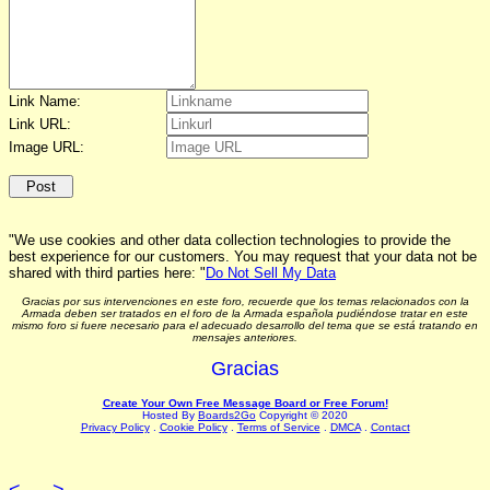
Link Name:
Link URL:
Image URL:
"We use cookies and other data collection technologies to provide the
best experience for our customers. You may request that your data not be
shared with third parties here: "
Do Not Sell My Data
Gracias por sus intervenciones en este foro, recuerde que los temas relacionados con la
Armada deben ser tratados en el foro de la Armada española pudiéndose tratar en este
mismo foro si fuere necesario para el adecuado desarrollo del tema que se está tratando en
mensajes anteriores.
Gracias
Create Your Own Free Message Board or Free Forum!
Hosted By
Boards2Go
Copyright © 2020
Privacy Policy
.
Cookie Policy
.
Terms of Service
.
DMCA
.
Contact