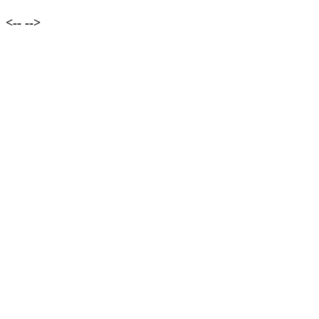
<--
-->