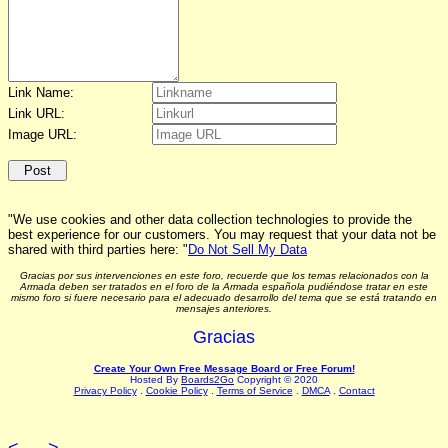
Link Name:
Link URL:
Image URL:
"We use cookies and other data collection technologies to provide the
best experience for our customers. You may request that your data not be
shared with third parties here: "
Do Not Sell My Data
Gracias por sus intervenciones en este foro, recuerde que los temas relacionados con la
Armada deben ser tratados en el foro de la Armada española pudiéndose tratar en este
mismo foro si fuere necesario para el adecuado desarrollo del tema que se está tratando en
mensajes anteriores.
Gracias
Create Your Own Free Message Board or Free Forum!
Hosted By
Boards2Go
Copyright © 2020
Privacy Policy
.
Cookie Policy
.
Terms of Service
.
DMCA
.
Contact