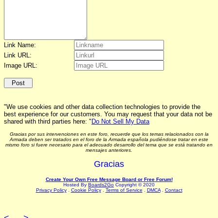
Link Name:
Link URL:
Image URL:
"We use cookies and other data collection technologies to provide the
best experience for our customers. You may request that your data not be
shared with third parties here: "
Do Not Sell My Data
Gracias por sus intervenciones en este foro, recuerde que los temas relacionados con la
Armada deben ser tratados en el foro de la Armada española pudiéndose tratar en este
mismo foro si fuere necesario para el adecuado desarrollo del tema que se está tratando en
mensajes anteriores.
Gracias
Create Your Own Free Message Board or Free Forum!
Hosted By
Boards2Go
Copyright © 2020
Privacy Policy
.
Cookie Policy
.
Terms of Service
.
DMCA
.
Contact