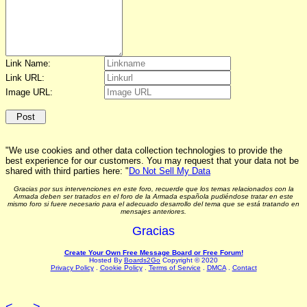
Link Name:
Link URL:
Image URL:
"We use cookies and other data collection technologies to provide the
best experience for our customers. You may request that your data not be
shared with third parties here: "
Do Not Sell My Data
Gracias por sus intervenciones en este foro, recuerde que los temas relacionados con la
Armada deben ser tratados en el foro de la Armada española pudiéndose tratar en este
mismo foro si fuere necesario para el adecuado desarrollo del tema que se está tratando en
mensajes anteriores.
Gracias
Create Your Own Free Message Board or Free Forum!
Hosted By
Boards2Go
Copyright © 2020
Privacy Policy
.
Cookie Policy
.
Terms of Service
.
DMCA
.
Contact