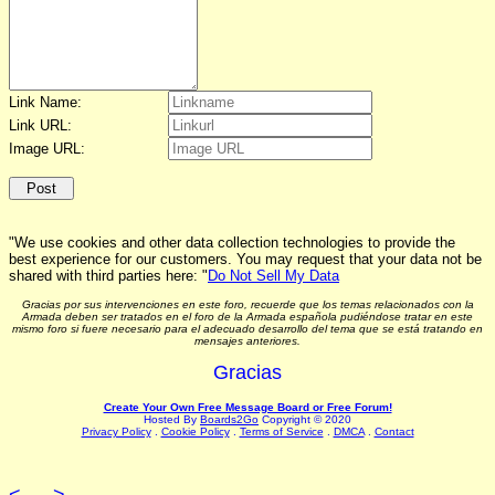
Link Name:
Link URL:
Image URL:
"We use cookies and other data collection technologies to provide the
best experience for our customers. You may request that your data not be
shared with third parties here: "
Do Not Sell My Data
Gracias por sus intervenciones en este foro, recuerde que los temas relacionados con la
Armada deben ser tratados en el foro de la Armada española pudiéndose tratar en este
mismo foro si fuere necesario para el adecuado desarrollo del tema que se está tratando en
mensajes anteriores.
Gracias
Create Your Own Free Message Board or Free Forum!
Hosted By
Boards2Go
Copyright © 2020
Privacy Policy
.
Cookie Policy
.
Terms of Service
.
DMCA
.
Contact