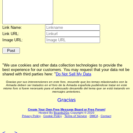
Link Name:
Link URL:
Image URL:
"We use cookies and other data collection technologies to provide the
best experience for our customers. You may request that your data not be
shared with third parties here: "
Do Not Sell My Data
Gracias por sus intervenciones en este foro, recuerde que los temas relacionados con la
Armada deben ser tratados en el foro de la Armada española pudiéndose tratar en este
mismo foro si fuere necesario para el adecuado desarrollo del tema que se está tratando en
mensajes anteriores.
Gracias
Create Your Own Free Message Board or Free Forum!
Hosted By
Boards2Go
Copyright © 2020
Privacy Policy
.
Cookie Policy
.
Terms of Service
.
DMCA
.
Contact