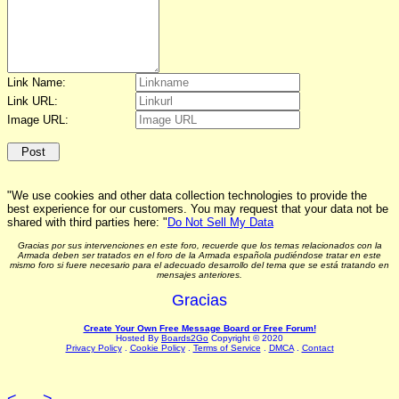
Link Name:
Link URL:
Image URL:
"We use cookies and other data collection technologies to provide the
best experience for our customers. You may request that your data not be
shared with third parties here: "
Do Not Sell My Data
Gracias por sus intervenciones en este foro, recuerde que los temas relacionados con la
Armada deben ser tratados en el foro de la Armada española pudiéndose tratar en este
mismo foro si fuere necesario para el adecuado desarrollo del tema que se está tratando en
mensajes anteriores.
Gracias
Create Your Own Free Message Board or Free Forum!
Hosted By
Boards2Go
Copyright © 2020
Privacy Policy
.
Cookie Policy
.
Terms of Service
.
DMCA
.
Contact