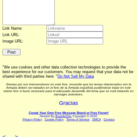
Link Name:
Link URL:
Image URL:
"We use cookies and other data collection technologies to provide the
best experience for our customers. You may request that your data not be
shared with third parties here: "
Do Not Sell My Data
Gracias por sus intervenciones en este foro, recuerde que los temas relacionados con la
Armada deben ser tratados en el foro de la Armada española pudiéndose tratar en este
mismo foro si fuere necesario para el adecuado desarrollo del tema que se está tratando en
mensajes anteriores.
Gracias
Create Your Own Free Message Board or Free Forum!
Hosted By
Boards2Go
Copyright © 2020
Privacy Policy
.
Cookie Policy
.
Terms of Service
.
DMCA
.
Contact