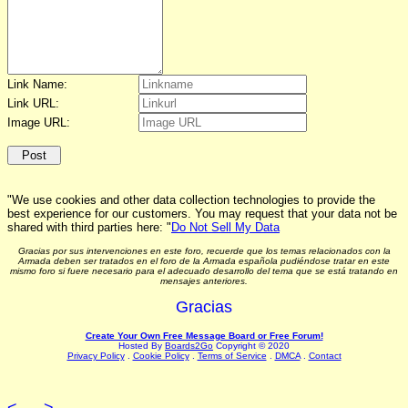
Link Name:
Link URL:
Image URL:
"We use cookies and other data collection technologies to provide the
best experience for our customers. You may request that your data not be
shared with third parties here: "
Do Not Sell My Data
Gracias por sus intervenciones en este foro, recuerde que los temas relacionados con la
Armada deben ser tratados en el foro de la Armada española pudiéndose tratar en este
mismo foro si fuere necesario para el adecuado desarrollo del tema que se está tratando en
mensajes anteriores.
Gracias
Create Your Own Free Message Board or Free Forum!
Hosted By
Boards2Go
Copyright © 2020
Privacy Policy
.
Cookie Policy
.
Terms of Service
.
DMCA
.
Contact