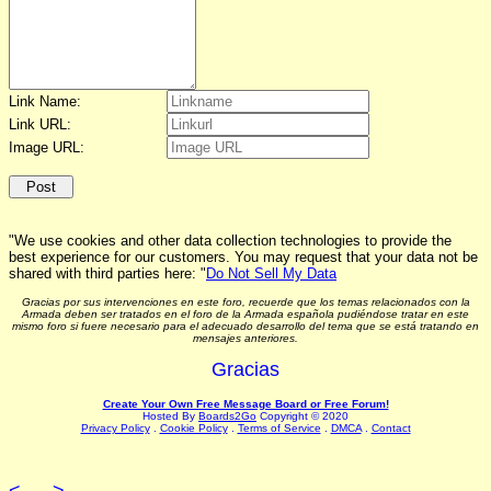
Link Name:
Link URL:
Image URL:
"We use cookies and other data collection technologies to provide the
best experience for our customers. You may request that your data not be
shared with third parties here: "
Do Not Sell My Data
Gracias por sus intervenciones en este foro, recuerde que los temas relacionados con la
Armada deben ser tratados en el foro de la Armada española pudiéndose tratar en este
mismo foro si fuere necesario para el adecuado desarrollo del tema que se está tratando en
mensajes anteriores.
Gracias
Create Your Own Free Message Board or Free Forum!
Hosted By
Boards2Go
Copyright © 2020
Privacy Policy
.
Cookie Policy
.
Terms of Service
.
DMCA
.
Contact