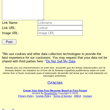
Link Name:
Link URL:
Image URL:
"We use cookies and other data collection technologies to provide the
best experience for our customers. You may request that your data not be
shared with third parties here: "
Do Not Sell My Data
Gracias por sus intervenciones en este foro, recuerde que los temas relacionados con la
Armada deben ser tratados en el foro de la Armada española pudiéndose tratar en este
mismo foro si fuere necesario para el adecuado desarrollo del tema que se está tratando en
mensajes anteriores.
Gracias
Create Your Own Free Message Board or Free Forum!
Hosted By
Boards2Go
Copyright © 2020
Privacy Policy
.
Cookie Policy
.
Terms of Service
.
DMCA
.
Contact