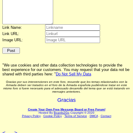
Link Name:
Link URL:
Image URL:
"We use cookies and other data collection technologies to provide the
best experience for our customers. You may request that your data not be
shared with third parties here: "
Do Not Sell My Data
Gracias por sus intervenciones en este foro, recuerde que los temas relacionados con la
Armada deben ser tratados en el foro de la Armada española pudiéndose tratar en este
mismo foro si fuere necesario para el adecuado desarrollo del tema que se está tratando en
mensajes anteriores.
Gracias
Create Your Own Free Message Board or Free Forum!
Hosted By
Boards2Go
Copyright © 2020
Privacy Policy
.
Cookie Policy
.
Terms of Service
.
DMCA
.
Contact