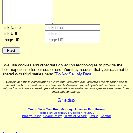
Link Name:
Link URL:
Image URL:
"We use cookies and other data collection technologies to provide the
best experience for our customers. You may request that your data not be
shared with third parties here: "
Do Not Sell My Data
Gracias por sus intervenciones en este foro, recuerde que los temas relacionados con la
Armada deben ser tratados en el foro de la Armada española pudiéndose tratar en este
mismo foro si fuere necesario para el adecuado desarrollo del tema que se está tratando en
mensajes anteriores.
Gracias
Create Your Own Free Message Board or Free Forum!
Hosted By
Boards2Go
Copyright © 2020
Privacy Policy
.
Cookie Policy
.
Terms of Service
.
DMCA
.
Contact