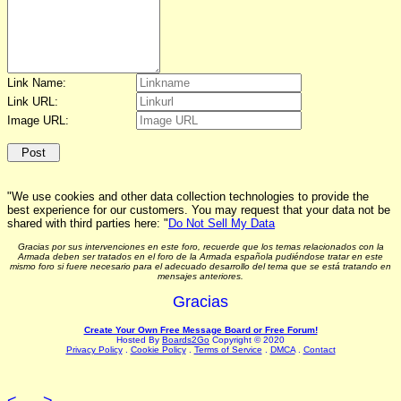
Link Name:
Link URL:
Image URL:
"We use cookies and other data collection technologies to provide the
best experience for our customers. You may request that your data not be
shared with third parties here: "
Do Not Sell My Data
Gracias por sus intervenciones en este foro, recuerde que los temas relacionados con la
Armada deben ser tratados en el foro de la Armada española pudiéndose tratar en este
mismo foro si fuere necesario para el adecuado desarrollo del tema que se está tratando en
mensajes anteriores.
Gracias
Create Your Own Free Message Board or Free Forum!
Hosted By
Boards2Go
Copyright © 2020
Privacy Policy
.
Cookie Policy
.
Terms of Service
.
DMCA
.
Contact