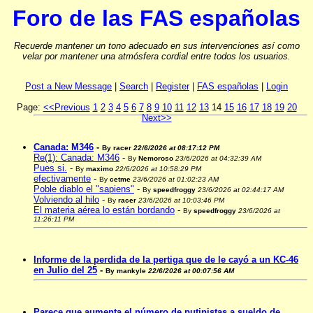
Foro de las FAS españolas
Recuerde mantener un tono adecuado en sus intervenciones así como
velar por mantener una atmósfera cordial entre todos los usuarios.
Post a New Message
|
Search
|
Register
|
FAS españolas
|
Login
Page:
<<Previous
1
2
3
4
5
6
7
8
9
10
11
12
13
14
15
16
17
18
19
20
Next>>
Canada: M346
-
By
racer
22/6/2026 at 08:17:12 PM
Re(1): Canada: M346
-
By
Nemoroso
23/6/2026 at 04:32:39 AM
Pues si.
-
By
maximo
22/6/2026 at 10:58:29 PM
efectivamente
-
By
cetme
23/6/2026 at 01:02:23 AM
Poble diablo el "sapiens"
-
By
speedfroggy
23/6/2026 at 02:44:17 AM
Volviendo al hilo
-
By
racer
23/6/2026 at 10:03:46 PM
El materia aérea lo están bordando
-
By
speedfroggy
23/6/2026 at
11:26:11 PM
Informe de la perdida de la pertiga que de le cayó a un KC-46
en Julio del 25
-
By
mankyle
22/6/2026 at 00:07:56 AM
Parece que aumenta el número de putinistas a sueldo de