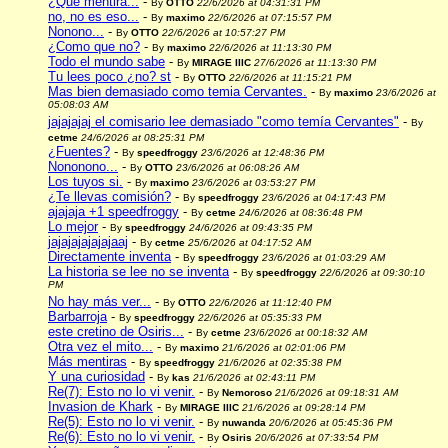
¿Que mentira...
-
By
OTTO
22/6/2026 at 04:31:31 PM
no, no es eso...
-
By
maximo
22/6/2026 at 07:15:57 PM
Nonono...
-
By
OTTO
22/6/2026 at 10:57:27 PM
¿Como que no?
-
By
maximo
22/6/2026 at 11:13:30 PM
Todo el mundo sabe
-
By
MIRAGE IIIC
27/6/2026 at 11:13:30 PM
Tu lees poco ¿no? st
-
By
OTTO
22/6/2026 at 11:15:21 PM
Mas bien demasiado como temia Cervantes.
-
By
maximo
23/6/2026 at
05:08:03 AM
jajajajaj el comisario lee demasiado "como temía Cervantes"
-
By
cetme
24/6/2026 at 08:25:31 PM
¿Fuentes?
-
By
speedfroggy
23/6/2026 at 12:48:36 PM
Nononono...
-
By
OTTO
23/6/2026 at 06:08:26 AM
Los tuyos si.
-
By
maximo
23/6/2026 at 03:53:27 PM
¿Te llevas comisión?
-
By
speedfroggy
23/6/2026 at 04:17:43 PM
ajajaja +1 speedfroggy
-
By
cetme
24/6/2026 at 08:36:48 PM
Lo mejor
-
By
speedfroggy
24/6/2026 at 09:43:35 PM
jajajajajajajaaj
-
By
cetme
25/6/2026 at 04:17:52 AM
Directamente inventa
-
By
speedfroggy
23/6/2026 at 01:03:29 AM
La historia se lee no se inventa
-
By
speedfroggy
22/6/2026 at 09:30:10
PM
No hay más ver...
-
By
OTTO
22/6/2026 at 11:12:40 PM
Barbarroja
-
By
speedfroggy
22/6/2026 at 05:35:33 PM
este cretino de Osiris...
-
By
cetme
23/6/2026 at 00:18:32 AM
Otra vez el mito...
-
By
maximo
21/6/2026 at 02:01:06 PM
Más mentiras
-
By
speedfroggy
21/6/2026 at 02:35:38 PM
Y una curiosidad
-
By
kas
21/6/2026 at 02:43:11 PM
Re(7): Esto no lo vi venir.
-
By
Nemoroso
21/6/2026 at 09:18:31 AM
Invasion de Khark
-
By
MIRAGE IIIC
21/6/2026 at 09:28:14 PM
Re(5): Esto no lo vi venir.
-
By
nuwanda
20/6/2026 at 05:45:36 PM
Re(6): Esto no lo vi venir.
-
By
Osiris
20/6/2026 at 07:33:54 PM