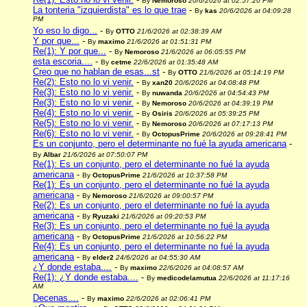
By
Nemoroso
20/6/2026 at 02:57:20 PM
La tonteria "izquierdista" es lo que trae
-
By
kas
20/6/2026 at 04:09:28
PM
Yo eso lo digo...
-
By
OTTO
21/6/2026 at 02:38:39 AM
Y por que...
-
By
maximo
21/6/2026 at 01:51:31 PM
Re(1): Y por que...
-
By
Nemoroso
21/6/2026 at 06:05:55 PM
esta escoria....
-
By
cetme
22/6/2026 at 01:35:48 AM
Creo que no hablan de esas...st
-
By
OTTO
21/6/2026 at 05:14:19 PM
Re(2): Esto no lo vi venir.
-
By
xan20
20/6/2026 at 04:08:48 PM
Re(3): Esto no lo vi venir.
-
By
nuwanda
20/6/2026 at 04:54:43 PM
Re(3): Esto no lo vi venir.
-
By
Nemoroso
20/6/2026 at 04:39:19 PM
Re(4): Esto no lo vi venir.
-
By
Osiris
20/6/2026 at 05:39:25 PM
Re(5): Esto no lo vi venir.
-
By
Nemoroso
20/6/2026 at 07:17:13 PM
Re(6): Esto no lo vi venir.
-
By
OctopusPrime
20/6/2026 at 09:28:41 PM
Es un conjunto, pero el determinante no fué la ayuda americana
-
By
Albar
21/6/2026 at 07:50:07 PM
Re(1): Es un conjunto, pero el determinante no fué la ayuda
americana
-
By
OctopusPrime
21/6/2026 at 10:37:58 PM
Re(1): Es un conjunto, pero el determinante no fué la ayuda
americana
-
By
Nemoroso
21/6/2026 at 09:00:57 PM
Re(2): Es un conjunto, pero el determinante no fué la ayuda
americana
-
By
Ryuzaki
21/6/2026 at 09:20:53 PM
Re(3): Es un conjunto, pero el determinante no fué la ayuda
americana
-
By
OctopusPrime
21/6/2026 at 10:56:22 PM
Re(4): Es un conjunto, pero el determinante no fué la ayuda
americana
-
By
elder2
24/6/2026 at 04:55:30 AM
¿Y donde estaba....
-
By
maximo
22/6/2026 at 04:08:57 AM
Re(1): ¿Y donde estaba....
-
By
medicodelamutua
22/6/2026 at 11:17:16
AM
Decenas....
-
By
maximo
22/6/2026 at 02:06:41 PM