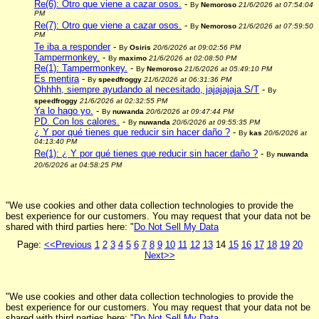
Re(6): Otro que viene a cazar osos.
-
By
Nemoroso
21/6/2026 at 07:54:04
PM
Re(7): Otro que viene a cazar osos.
-
By
Nemoroso
21/6/2026 at 07:59:50
PM
Te iba a responder
-
By
Osiris
20/6/2026 at 09:02:56 PM
Tampermonkey.
-
By
maximo
21/6/2026 at 02:08:50 PM
Re(1): Tampermonkey.
-
By
Nemoroso
21/6/2026 at 05:49:10 PM
Es mentira
-
By
speedfroggy
21/6/2026 at 06:31:36 PM
Ohhhh, siempre ayudando al necesitado, jajajajaja S/T
-
By
speedfroggy
21/6/2026 at 02:32:55 PM
Ya lo hago yo.
-
By
nuwanda
20/6/2026 at 09:47:44 PM
PD. Con los calores.
-
By
nuwanda
20/6/2026 at 09:55:35 PM
¿ Y por qué tienes que reducir sin hacer daño ?
-
By
kas
20/6/2026 at
04:13:40 PM
Re(1): ¿ Y por qué tienes que reducir sin hacer daño ?
-
By
nuwanda
20/6/2026 at 04:58:25 PM
"We use cookies and other data collection technologies to provide the
best experience for our customers. You may request that your data not be
shared with third parties here: "
Do Not Sell My Data
Page:
<<Previous
1
2
3
4
5
6
7
8
9
10
11
12
13
14
15
16
17
18
19
20
Next>>
"We use cookies and other data collection technologies to provide the
best experience for our customers. You may request that your data not be
shared with third parties here: "
Do Not Sell My Data