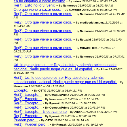
Ya no engañas a nadie maximo
-
By
cetme
22/6/2026 at 05:03:37 AM
Re(7): Esto no lo vi venir.
-
By
Nemoroso
21/6/2026 at 08:56:40 AM
Otro que viene a cazar osos.
-
By
nuwanda
20/6/2026 at 08:35:02 PM
Re(1): Otro que viene a cazar osos.
-
By
Nemoroso
21/6/2026 at 10:21:42
AM
Re(2): Otro que viene a cazar osos.
-
By
medicodelamutua
21/6/2026 at
11:04:45 AM
Re(3): Otro que viene a cazar osos.
-
By
Nemoroso
21/6/2026 at 05:32:03
PM
Re(4): Otro que viene a cazar osos.
-
By
Ryuzaki
21/6/2026 at 06:15:40
PM
Re(5): Otro que viene a cazar osos.
-
By
MIRAGE IIIC
21/6/2026 at
09:52:30 PM
Re(5): Otro que viene a cazar osos.
-
By
Nemoroso
21/6/2026 at 07:37:01
PM
Ud. lo que quiere es ser Rey absoluto y además seleccionador
nacional. Nadie puede negar que es Ud español.
-
By
Albar
21/6/2026
at 08:27:19 PM
Re(1): Ud. lo que quiere es ser Rey absoluto y además
seleccionador nacional. Nadie puede negar que es Ud español.
-
By
Nemoroso
21/6/2026 at 08:41:33 PM
Excepto...
-
By
OTTO
21/6/2026 at 08:04:21 PM
Re(1): Excepto...
-
By
OctopusPrime
21/6/2026 at 09:31:23 PM
Re(2): Excepto...
-
By
Nemoroso
21/6/2026 at 10:17:58 PM
Re(3): Excepto...
-
By
Ryuzaki
21/6/2026 at 10:29:07 PM
Re(4): Excepto...
-
By
OctopusPrime
22/6/2026 at 10:43:14 PM
Re(4): Excepto... Efectivamente
-
By
Albar
21/6/2026 at 11:42:27 PM
Re(1): Excepto...
-
By
Ryuzaki
21/6/2026 at 08:32:28 PM
Pueden pero...
-
By
OTTO
22/6/2026 at 01:29:16 AM
Re(1): Pueden pero...
-
By
Ryuzaki
22/6/2026 at 01:49:22 AM