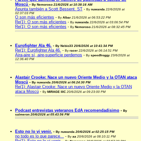
Moscú
-
By
Nemoroso
21/6/2026 at 10:38:16 AM
Apunta también a Scott Bessent. ST
-
By
nuwanda
22/6/2026 at
02:37:03 PM
O son más eficientes
-
By
Albar
21/6/2026 at 06:53:22 PM
Re(1): O son más eficientes
-
By
nuwanda
22/6/2026 at 03:06:54 PM
Re(1): O son más eficientes
-
By
Nemoroso
21/6/2026 at 08:32:45 PM
Eurofighter Ala 46.
-
By
Nebio33
20/6/2026 at 10:41:34 PM
Re(1): Eurofighter Ala 46.
-
By
racer
22/6/2026 at 06:14:51 PM
Aira-aire sí, aire-superficie perdemos
-
By
speedfroggy
23/6/2026 at
12:36:40 PM
Alastair Crooke: Nace un nuevo Oriente Medio y la OTAN ataca
Moscú
-
By
nuwanda
20/6/2026 at 06:24:30 PM
Re(1): Alastair Crooke: Nace un nuevo Oriente Medio y la OTAN
ataca Moscú
-
By
MIRAGE IIIC
20/6/2026 at 09:23:00 PM
Podcast entrevistas veteranos EdA recomendadisimo
-
By
salmeron
20/6/2026 at 05:43:56 PM
Esto no lo vi venir.
-
By
nuwanda
20/6/2026 at 02:25:15 PM
no todo es lo que parece...
-
By
aa
20/6/2026 at 08:10:11 PM
Re(1): Esto no lo vi venir.
-