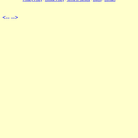
<--
-->