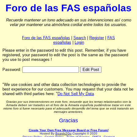
Foro de las FAS españolas
Recuerde mantener un tono adecuado en sus intervenciones así como
velar por mantener una atmósfera cordial entre todos los usuarios.
Foro de las FAS españolas
|
Search
|
Register
|
FAS
españolas
|
Login
Please enter in the password to edit this post. Remember, if you have
registered, your password to edit the post is the same as the password
you use to post messages !
Password:
"We use cookies and other data collection technologies to provide the
best experience for our customers. You may request that your data not be
shared with third parties here: "
Do Not Sell My Data
Gracias por sus intervenciones en este foro, recuerde que los temas relacionados con la
Armada deben ser tratados en el foro de la Armada española pudiéndose tratar en este
mismo foro si fuere necesario para el adecuado desarrollo del tema que se está tratando en
mensajes anteriores.
Gracias
Create Your Own Free Message Board or Free Forum!
Hosted By
Boards2Go
Copyright © 2020
Privacy Policy
.
Cookie Policy
.
Terms of Service
.
DMCA
.
Contact