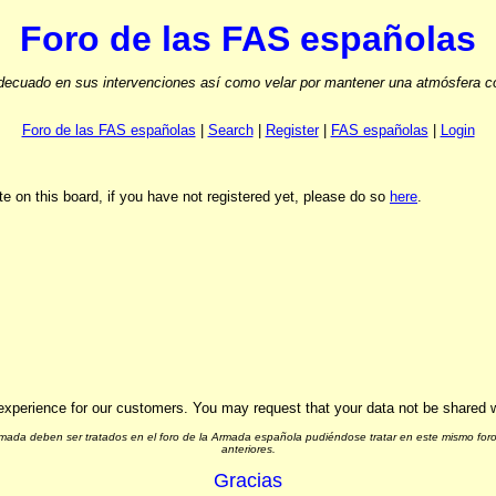
Foro de las FAS españolas
ecuado en sus intervenciones así como velar por mantener una atmósfera cord
Foro de las FAS españolas
|
Search
|
Register
|
FAS españolas
|
Login
e on this board, if you have not registered yet, please do so
here
.
experience for our customers. You may request that your data not be shared wit
Armada deben ser tratados en el foro de la Armada española pudiéndose tratar en este mismo foro
anteriores.
Gracias