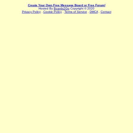
Create Your Own Free Message Board or Free Forum!
Hosted By
Boards2Go
Copyright © 2020
Privacy Policy
.
Cookie Policy
.
Terms of Service
.
DMCA
.
Contact