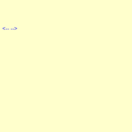
<--
-->