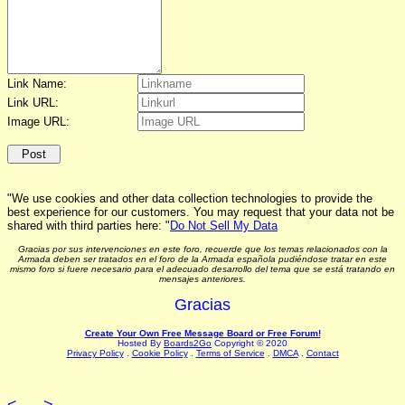
Link Name:
Link URL:
Image URL:
"We use cookies and other data collection technologies to provide the
best experience for our customers. You may request that your data not be
shared with third parties here: "
Do Not Sell My Data
Gracias por sus intervenciones en este foro, recuerde que los temas relacionados con la
Armada deben ser tratados en el foro de la Armada española pudiéndose tratar en este
mismo foro si fuere necesario para el adecuado desarrollo del tema que se está tratando en
mensajes anteriores.
Gracias
Create Your Own Free Message Board or Free Forum!
Hosted By
Boards2Go
Copyright © 2020
Privacy Policy
.
Cookie Policy
.
Terms of Service
.
DMCA
.
Contact