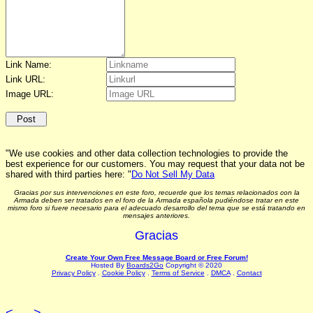
Link Name:
Link URL:
Image URL:
"We use cookies and other data collection technologies to provide the
best experience for our customers. You may request that your data not be
shared with third parties here: "
Do Not Sell My Data
Gracias por sus intervenciones en este foro, recuerde que los temas relacionados con la
Armada deben ser tratados en el foro de la Armada española pudiéndose tratar en este
mismo foro si fuere necesario para el adecuado desarrollo del tema que se está tratando en
mensajes anteriores.
Gracias
Create Your Own Free Message Board or Free Forum!
Hosted By
Boards2Go
Copyright © 2020
Privacy Policy
.
Cookie Policy
.
Terms of Service
.
DMCA
.
Contact