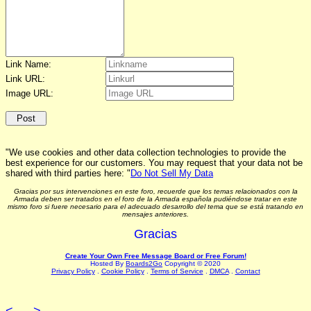
Link Name:
Link URL:
Image URL:
"We use cookies and other data collection technologies to provide the
best experience for our customers. You may request that your data not be
shared with third parties here: "
Do Not Sell My Data
Gracias por sus intervenciones en este foro, recuerde que los temas relacionados con la
Armada deben ser tratados en el foro de la Armada española pudiéndose tratar en este
mismo foro si fuere necesario para el adecuado desarrollo del tema que se está tratando en
mensajes anteriores.
Gracias
Create Your Own Free Message Board or Free Forum!
Hosted By
Boards2Go
Copyright © 2020
Privacy Policy
.
Cookie Policy
.
Terms of Service
.
DMCA
.
Contact