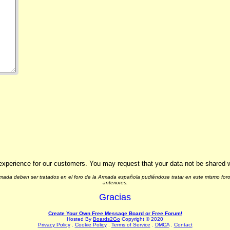
experience for our customers. You may request that your data not be shared wit
Armada deben ser tratados en el foro de la Armada española pudiéndose tratar en este mismo foro
anteriores.
Gracias
Create Your Own Free Message Board or Free Forum!
Hosted By
Boards2Go
Copyright © 2020
Privacy Policy
.
Cookie Policy
.
Terms of Service
.
DMCA
.
Contact