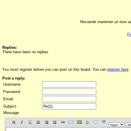
Recuerde mantener un tono ad
Fo
Replies:
There have been no replies.
You must register before you can post on this board. You can
register here
.
Post a reply:
Username:
Password:
Email:
Subject:
Message: